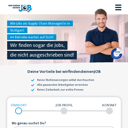
Alle Jobs als Supply Chain Manager/in in
Stuttgart:
44 Betriebe warten auf Dich!
Wir finden sogar die Jobs,
die nicht ausgeschrieben sind!
Deine Vorteile bei wirfindendeinenJOB
Keine Stellenanzeigen
selbst durchsuchen
Alle passenden
Arbeitgeber erreichen
Keine Zeitarbeit,
nur echte Firmen
STANDORT
JOB-PROFIL
KONTAKT
Wo genau suchst Du?