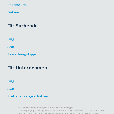
Impressum
Datenschutz
Für Suchende
FAQ
ANB
Bewerbungstipps
Für Unternehmen
FAQ
AGB
Stellenanzeige schalten
Das wirfindendeinenjob.de Arbeitgebersiegel
Das Siegel „Top Arbeitgeber von wirfindendeinenJOB.de“ wird nach einem durch
uns durchgeführten Prüfprozess, der eine detaillierte Auskunft zu Personal,