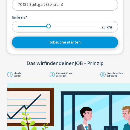
Umkreis?
25
km
Jobsuche starten
Das wirfindendeinenJOB - Prinzip
1
Jobsuche
2
Passende Firmen
3
Firmen bewerben
starten
auswählen
sich bei Dir