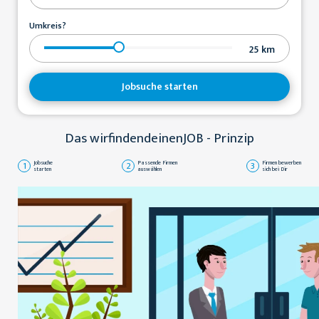
Umkreis?
25
km
Jobsuche starten
Das wirfindendeinenJOB - Prinzip
1
Jobsuche
2
Passende Firmen
3
Firmen bewerben
starten
auswählen
sich bei Dir