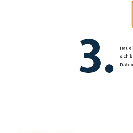
3.
Hat ei
sich bei Dir. Du erh
Daten