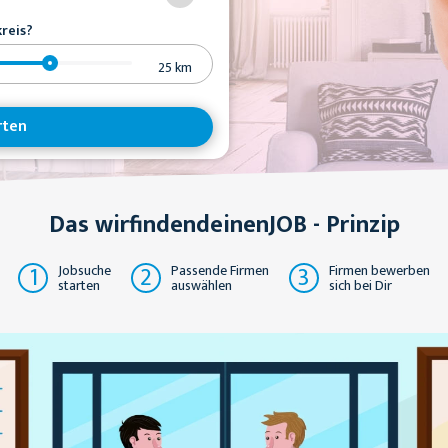
reis?
25
km
rten
Das wirfindendeinenJOB - Prinzip
1
2
3
Jobsuche
Passende Firmen
Firmen bewerben
starten
auswählen
sich bei Dir