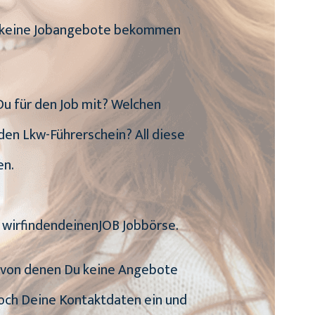
 Du keine Jobangebote bekommen
 Du für den Job mit? Welchen
den Lkw-Führerschein? All diese
en.
e wirfindendeinenJOB Jobbörse.
n, von denen Du keine Angebote
noch Deine Kontaktdaten ein und