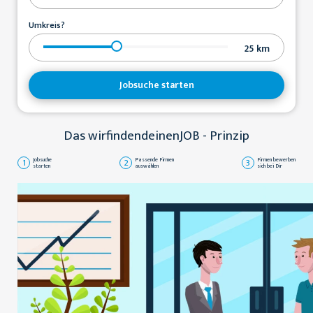
Umkreis?
25
km
Jobsuche starten
Das wirfindendeinenJOB - Prinzip
1
Jobsuche
2
Passende Firmen
3
Firmen bewerben
starten
auswählen
sich bei Dir