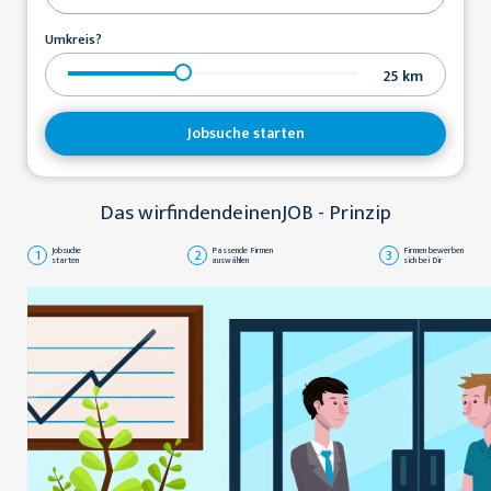
Umkreis?
25
km
Jobsuche starten
Das wirfindendeinenJOB - Prinzip
1
Jobsuche
2
Passende Firmen
3
Firmen bewerben
starten
auswählen
sich bei Dir