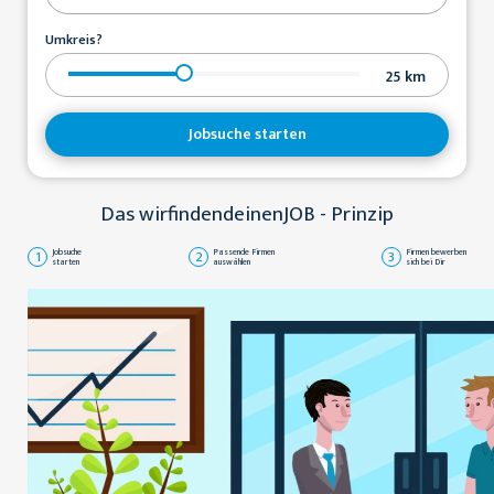
Umkreis?
25
km
Jobsuche starten
Das wirfindendeinenJOB - Prinzip
1
Jobsuche
2
Passende Firmen
3
Firmen bewerben
starten
auswählen
sich bei Dir