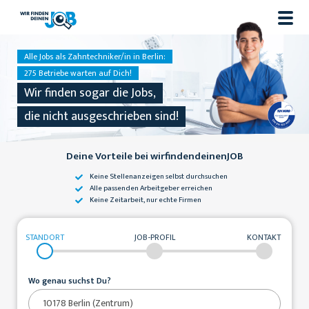
Alle Jobs als Zahntechniker/in in Berlin:
275 Betriebe warten auf Dich!
Wir finden sogar die Jobs,
die nicht ausgeschrieben sind!
Deine Vorteile bei wirfindendeinenJOB
Keine Stellenanzeigen
selbst durchsuchen
Alle passenden
Arbeitgeber erreichen
Keine Zeitarbeit,
nur echte Firmen
STANDORT
JOB-PROFIL
KONTAKT
Wo genau suchst Du?