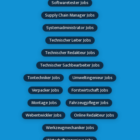
Softwaretester Jobs
Supply Chain Manager Jobs
Systemadministrator Jobs
Technischer Leiter Jobs
Technischer Redakteur Jobs
Technischer Sachbearbeiter Jobs
Tontechniker Jobs
Umweltingenieur Jobs
Verpacker Jobs
Forstwirtschaft Jobs
Montage Jobs
Fahrzeugpfleger Jobs
Webentwickler Jobs
Online Redakteur Jobs
Werkzeugmechaniker Jobs