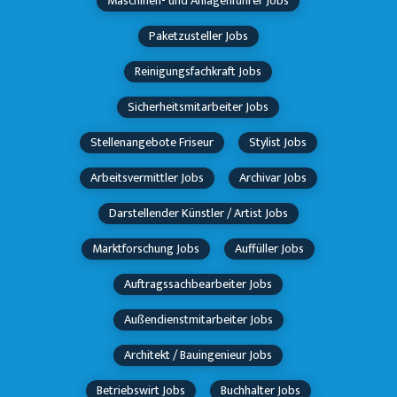
Maschinen- und Anlagenführer Jobs
Paketzusteller Jobs
Reinigungsfachkraft Jobs
Sicherheitsmitarbeiter Jobs
Stellenangebote Friseur
Stylist Jobs
Arbeitsvermittler Jobs
Archivar Jobs
Darstellender Künstler / Artist Jobs
Marktforschung Jobs
Auffüller Jobs
Auftragssachbearbeiter Jobs
Außendienstmitarbeiter Jobs
Architekt / Bauingenieur Jobs
Betriebswirt Jobs
Buchhalter Jobs