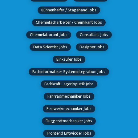
Bühnenhelfer / Stagehand Jobs
Chemiefacharbeiter / Chemikant Jobs
Chemielaborant Jobs
Consultant Jobs
Data Scientist Jobs
Designer Jobs
Einkäufer Jobs
Fachinformatiker Systemintegration Jobs
Fachkraft Lagerlogistik Jobs
Fahrradmechaniker Jobs
Feinwerkmechaniker Jobs
Fluggerätmechaniker Jobs
Frontend Entwickler Jobs