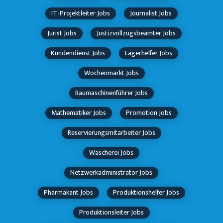
IT-Projektleiter Jobs
Journalist Jobs
Jurist Jobs
Justizvollzugsbeamter Jobs
Kundendienst Jobs
Lagerhelfer Jobs
Wochenmarkt Jobs
Baumaschinenführer Jobs
Mathematiker Jobs
Promotion Jobs
Reservierungsmitarbeiter Jobs
Wäscherei Jobs
Netzwerkadministrator Jobs
Pharmakant Jobs
Produktionshelfer Jobs
Produktionsleiter Jobs