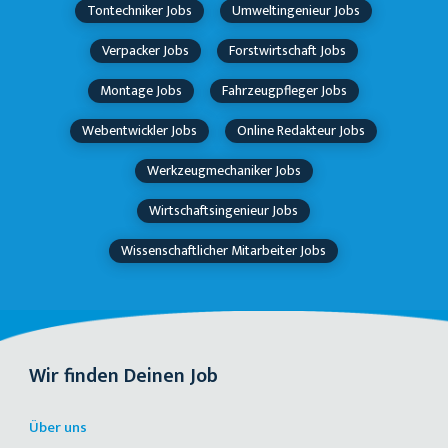
Tontechniker Jobs
Umweltingenieur Jobs
Verpacker Jobs
Forstwirtschaft Jobs
Montage Jobs
Fahrzeugpfleger Jobs
Webentwickler Jobs
Online Redakteur Jobs
Werkzeugmechaniker Jobs
Wirtschaftsingenieur Jobs
Wissenschaftlicher Mitarbeiter Jobs
Wir finden Deinen Job
Über uns