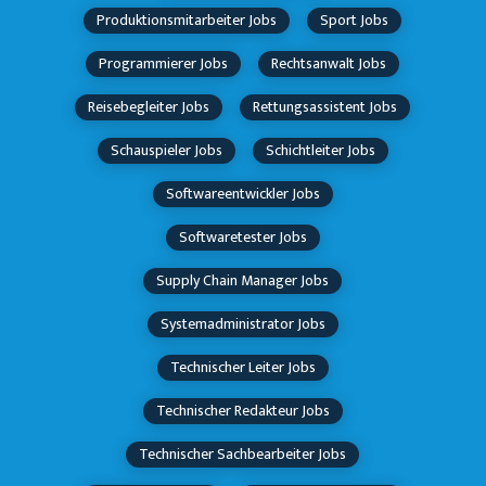
Produktionsmitarbeiter Jobs
Sport Jobs
Programmierer Jobs
Rechtsanwalt Jobs
Reisebegleiter Jobs
Rettungsassistent Jobs
Schauspieler Jobs
Schichtleiter Jobs
Softwareentwickler Jobs
Softwaretester Jobs
Supply Chain Manager Jobs
Systemadministrator Jobs
Technischer Leiter Jobs
Technischer Redakteur Jobs
Technischer Sachbearbeiter Jobs