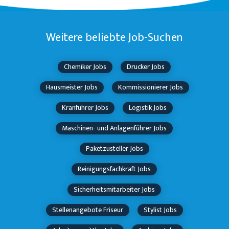
Weitere beliebte Job-Suchen
Chemiker Jobs
Drucker Jobs
Hausmeister Jobs
Kommissionierer Jobs
Kranführer Jobs
Logistik Jobs
Maschinen- und Anlagenführer Jobs
Paketzusteller Jobs
Reinigungsfachkraft Jobs
Sicherheitsmitarbeiter Jobs
Stellenangebote Friseur
Stylist Jobs