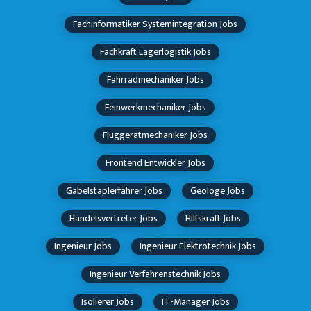
Fachinformatiker Systemintegration Jobs
Fachkraft Lagerlogistik Jobs
Fahrradmechaniker Jobs
Feinwerkmechaniker Jobs
Fluggerätmechaniker Jobs
Frontend Entwickler Jobs
Gabelstaplerfahrer Jobs
Geologe Jobs
Handelsvertreter Jobs
Hilfskraft Jobs
Ingenieur Jobs
Ingenieur Elektrotechnik Jobs
Ingenieur Verfahrenstechnik Jobs
Isolierer Jobs
IT-Manager Jobs