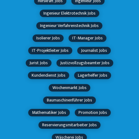
Hilfskraft Jobs
Ingenieur Jobs
Ingenieur Elektrotechnik Jobs
Ingenieur Verfahrenstechnik Jobs
Isolierer Jobs
IT-Manager Jobs
IT-Projektleiter Jobs
Journalist Jobs
Jurist Jobs
Justizvollzugsbeamter Jobs
Kundendienst Jobs
Lagerhelfer Jobs
Wochenmarkt Jobs
Baumaschinenführer Jobs
Mathematiker Jobs
Promotion Jobs
Reservierungsmitarbeiter Jobs
Wäscherei Jobs