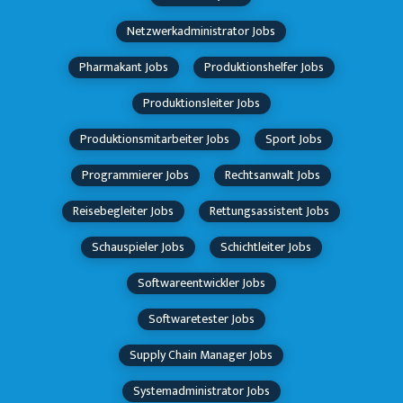
Netzwerkadministrator Jobs
Pharmakant Jobs
Produktionshelfer Jobs
Produktionsleiter Jobs
Produktionsmitarbeiter Jobs
Sport Jobs
Programmierer Jobs
Rechtsanwalt Jobs
Reisebegleiter Jobs
Rettungsassistent Jobs
Schauspieler Jobs
Schichtleiter Jobs
Softwareentwickler Jobs
Softwaretester Jobs
Supply Chain Manager Jobs
Systemadministrator Jobs