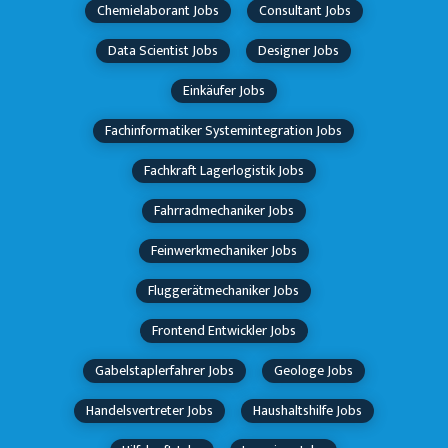
Chemielaborant Jobs
Consultant Jobs
Data Scientist Jobs
Designer Jobs
Einkäufer Jobs
Fachinformatiker Systemintegration Jobs
Fachkraft Lagerlogistik Jobs
Fahrradmechaniker Jobs
Feinwerkmechaniker Jobs
Fluggerätmechaniker Jobs
Frontend Entwickler Jobs
Gabelstaplerfahrer Jobs
Geologe Jobs
Handelsvertreter Jobs
Haushaltshilfe Jobs