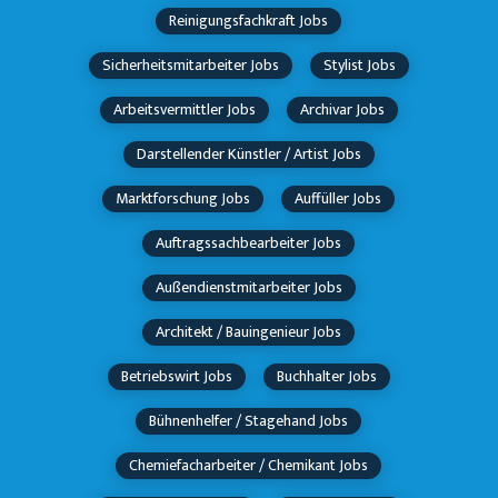
Reinigungsfachkraft Jobs
Sicherheitsmitarbeiter Jobs
Stylist Jobs
Arbeitsvermittler Jobs
Archivar Jobs
Darstellender Künstler / Artist Jobs
Marktforschung Jobs
Auffüller Jobs
Auftragssachbearbeiter Jobs
Außendienstmitarbeiter Jobs
Architekt / Bauingenieur Jobs
Betriebswirt Jobs
Buchhalter Jobs
Bühnenhelfer / Stagehand Jobs
Chemiefacharbeiter / Chemikant Jobs