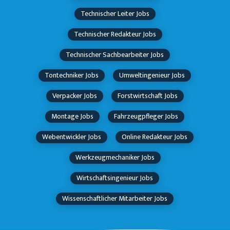
Technischer Leiter Jobs
Technischer Redakteur Jobs
Technischer Sachbearbeiter Jobs
Tontechniker Jobs
Umweltingenieur Jobs
Verpacker Jobs
Forstwirtschaft Jobs
Montage Jobs
Fahrzeugpfleger Jobs
Webentwickler Jobs
Online Redakteur Jobs
Werkzeugmechaniker Jobs
Wirtschaftsingenieur Jobs
Wissenschaftlicher Mitarbeiter Jobs