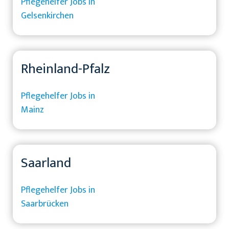
Pflegehelfer Jobs in
Gelsenkirchen
Rheinland-Pfalz
Pflegehelfer Jobs in
Mainz
Saarland
Pflegehelfer Jobs in
Saarbrücken