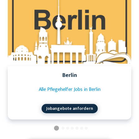
Berlin
Alle Pflegehelfer Jobs in Berlin
Jobangebote anfordern