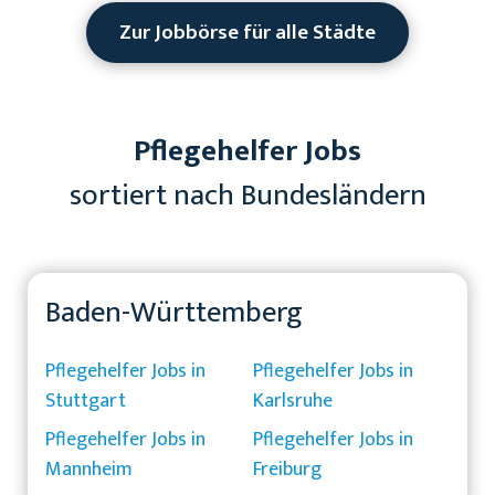
Zur Jobbörse für alle Städte
Pflegehelfer Jobs
sortiert nach Bundesländern
Baden-Württemberg
Pflegehelfer Jobs in
Pflegehelfer Jobs in
Stuttgart
Karlsruhe
Pflegehelfer Jobs in
Pflegehelfer Jobs in
Mannheim
Freiburg