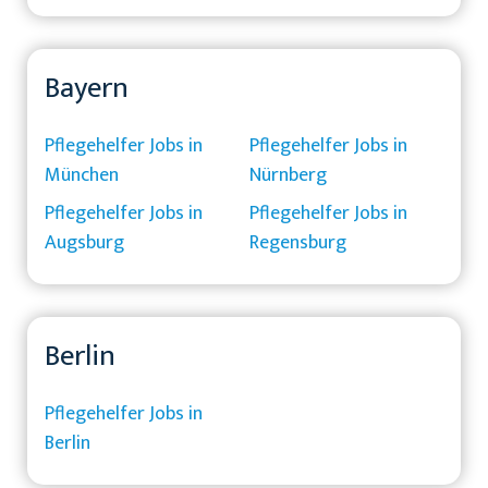
Bayern
Pflegehelfer Jobs in
Pflegehelfer Jobs in
München
Nürnberg
Pflegehelfer Jobs in
Pflegehelfer Jobs in
Augsburg
Regensburg
Berlin
Pflegehelfer Jobs in
Berlin