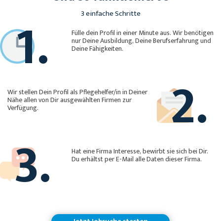
1.
3 einfache Schritte
Fülle dein Profil in einer Minute aus. Wir benötigen
nur Deine Ausbildung, Deine Berufserfahrung und
Deine Fähigkeiten.
2.
Wir stellen Dein Profil als Pflegehelfer/in in Deiner
Nähe allen von Dir ausgewählten Firmen zur
Verfügung.
3.
Hat eine Firma Interesse, bewirbt sie sich bei Dir.
Du erhältst per E-Mail alle Daten dieser Firma.