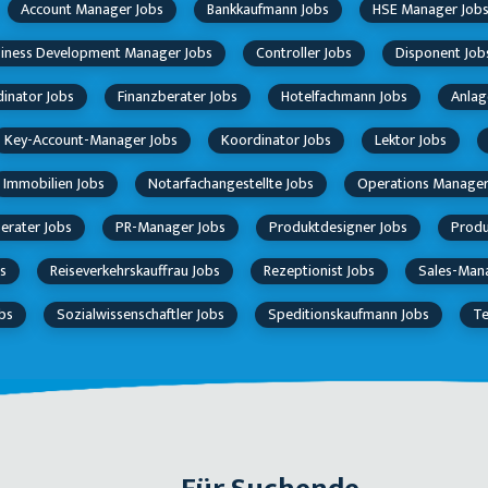
Account Manager Jobs
Bankkaufmann Jobs
HSE Manager Job
iness Development Manager Jobs
Controller Jobs
Disponent Job
inator Jobs
Finanzberater Jobs
Hotelfachmann Jobs
Anlag
Key-Account-Manager Jobs
Koordinator Jobs
Lektor Jobs
Immobilien Jobs
Notarfachangestellte Jobs
Operations Manager
erater Jobs
PR-Manager Jobs
Produktdesigner Jobs
Produ
s
Reiseverkehrskauffrau Jobs
Rezeptionist Jobs
Sales-Man
obs
Sozialwissenschaftler Jobs
Speditionskaufmann Jobs
Te