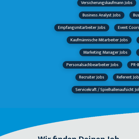
Versicherungskaufmann Jobs
Business Analyst Jobs
Bus
Empfangsmitarbeiter Jobs
Event Coord
Kaufmännische Mitarbeiter Jobs
Marketing Manager Jobs
Personalsachbearbeiter Jobs
PR-B
Recruiter Jobs
Referent Job
Servicekraft / Spielhallenaufsicht J