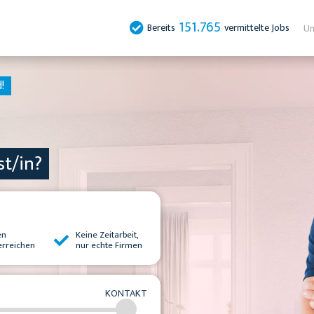
151.765
Bereits
vermittelte Jobs
Un
!
st/in?
en
Keine Zeitarbeit,
erreichen
nur echte Firmen
KONTAKT