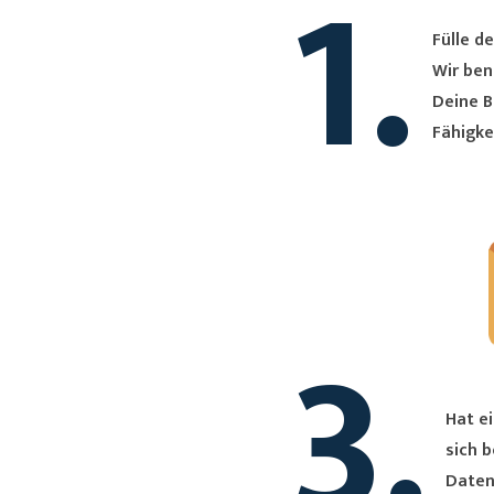
1.
Fülle de
Wir ben
Deine B
Fähigke
3.
Hat ei
sich bei Dir. Du erh
Daten