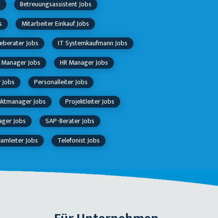
s
Betreuungsassistent Jobs
s
Mitarbeiter Einkauf Jobs
eberater Jobs
IT Systemkaufmann Jobs
Manager Jobs
HR Manager Jobs
 Jobs
Personalleiter Jobs
ktmanager Jobs
Projektleiter Jobs
ager Jobs
SAP-Berater Jobs
amleiter Jobs
Telefonist Jobs