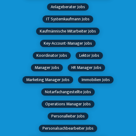
Anlageberater Jobs
IT Systemkaufmann Jobs
Kaufmännische Mitarbeiter Jobs
Key-Account-Manager Jobs
Koordinator Jobs
Lektor Jobs
Manager Jobs
HR Manager Jobs
Marketing Manager Jobs
Immobilien Jobs
Notarfachangestellte Jobs
Operations Manager Jobs
Personalleiter Jobs
Personalsachbearbeiter Jobs