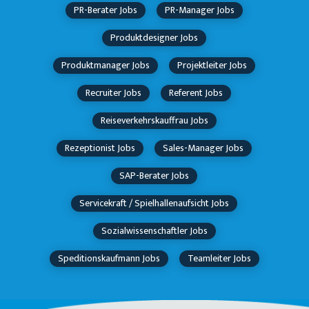
PR-Berater Jobs
PR-Manager Jobs
Produktdesigner Jobs
Produktmanager Jobs
Projektleiter Jobs
Recruiter Jobs
Referent Jobs
Reiseverkehrskauffrau Jobs
Rezeptionist Jobs
Sales-Manager Jobs
SAP-Berater Jobs
Servicekraft / Spielhallenaufsicht Jobs
Sozialwissenschaftler Jobs
Speditionskaufmann Jobs
Teamleiter Jobs