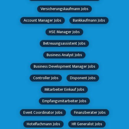
Versicherungskaufmann Jobs
Account Manager Jobs
Bankkaufmann Jobs
HSE Manager Jobs
Betreuungsassistent Jobs
Business Analyst Jobs
Business Development Manager Jobs
Controller Jobs
Disponent Jobs
Mitarbeiter Einkauf Jobs
Empfangsmitarbeiter Jobs
Event Coordinator Jobs
Finanzberater Jobs
Hotelfachmann Jobs
HR Generalist Jobs