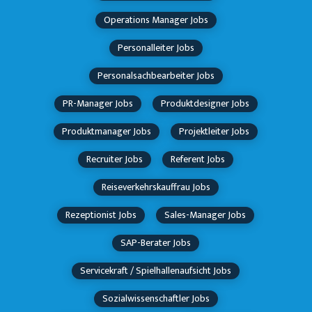
Operations Manager Jobs
Personalleiter Jobs
Personalsachbearbeiter Jobs
PR-Manager Jobs
Produktdesigner Jobs
Produktmanager Jobs
Projektleiter Jobs
Recruiter Jobs
Referent Jobs
Reiseverkehrskauffrau Jobs
Rezeptionist Jobs
Sales-Manager Jobs
SAP-Berater Jobs
Servicekraft / Spielhallenaufsicht Jobs
Sozialwissenschaftler Jobs