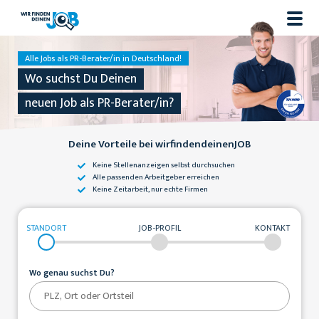
Alle Jobs als PR-Berater/in in Deutschland!
Wo suchst Du Deinen
neuen Job als PR-Berater/in?
Deine Vorteile bei wirfindendeinenJOB
Keine Stellenanzeigen
selbst durchsuchen
Alle passenden
Arbeitgeber erreichen
Keine Zeitarbeit,
nur echte Firmen
STANDORT
JOB-PROFIL
KONTAKT
Wo genau suchst Du?