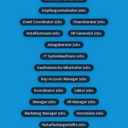
Empfangsmitarbeiter Jobs
Event Coordinator Jobs
Finanzberater Jobs
Hotelfachmann Jobs
HR Generalist Jobs
Anlageberater Jobs
IT Systemkaufmann Jobs
Kaufmännische Mitarbeiter Jobs
Key-Account-Manager Jobs
Koordinator Jobs
Lektor Jobs
Manager Jobs
HR Manager Jobs
Marketing Manager Jobs
Immobilien Jobs
Notarfachangestellte Jobs