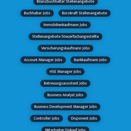
Bilanzbuchhalter Stellenangebote
Buchhalter Jobs
Bürokraft Stellenangebote
Immobilienkaufmann Jobs
Stellenangebote Steuerfachangestellte
Versicherungskaufmann Jobs
Account Manager Jobs
Bankkaufmann Jobs
HSE Manager Jobs
Betreuungsassistent Jobs
Business Analyst Jobs
Business Development Manager Jobs
Controller Jobs
Disponent Jobs
Mitarbeiter Einkauf Jobs