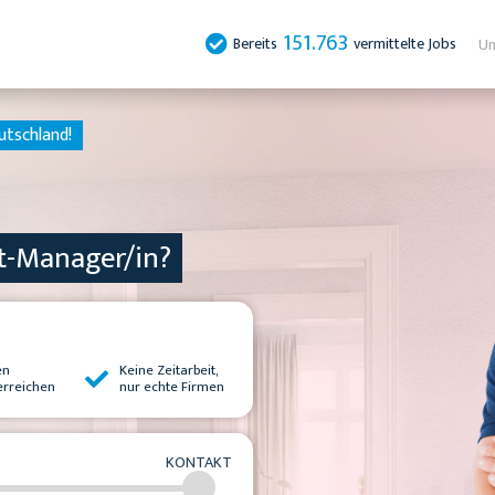
151.763
Bereits
vermittelte Jobs
Un
utschland!
t-Manager/in?
en
Keine Zeitarbeit,
erreichen
nur echte Firmen
KONTAKT