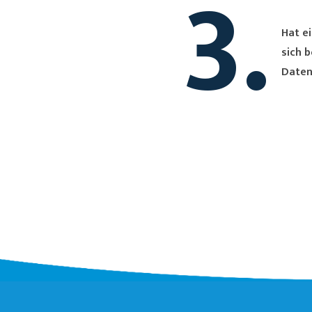
3.
Hat ei
sich bei Dir. Du erh
Daten