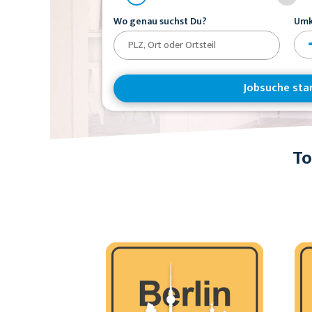
Wo genau suchst Du?
Umk
Jobsuche sta
To