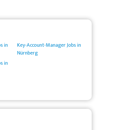
s in
Key-Account-Manager Jobs in
Nürnberg
s in