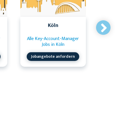
Köln
Frankfu
r
Alle Key-Account-Manager
Alle Key-Ac
Jobs in Köln
Jobs in Fra
Jobangebote anfordern
Jobangebo