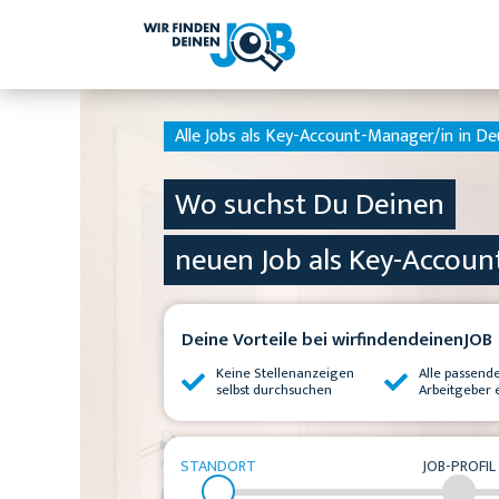
Alle Jobs als Key-Account-Manager/in in De
Wo suchst Du Deinen
neuen Job als Key-Accoun
Deine Vorteile bei wirfindendeinenJOB
Keine Stellenanzeigen
Alle passend
selbst durchsuchen
Arbeitgeber 
STANDORT
JOB-PROFIL