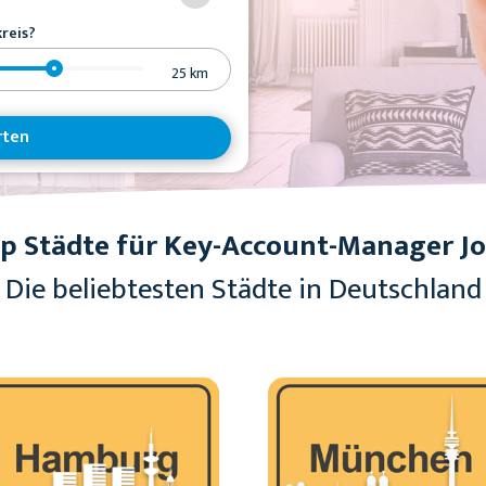
reis?
25
km
rten
p Städte für Key-Account-Manager J
Die beliebtesten Städte in Deutschland