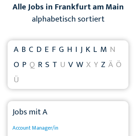
Alle Jobs in Frankfurt am Main
alphabetisch sortiert
A
B
C
D
E
F
G
H
I
J
K
L
M
N
O
P
Q
R
S
T
U
V
W
X
Y
Z
Ä
Ö
Ü
Jobs mit A
Account Manager/in